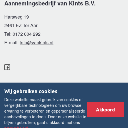
Aannemingsbedrijf van Kints B.V.
Harsweg 19
2461 EZ Ter Aar
Tel:
0172 604 292
E-mail:
info@vankints.nl
van Kints B.V © 2015 - 2026 |
Wij gebruiken cookies
Disclaimer
Deze website maakt gebruik van cookies of
Cookies
vergelijkbare technologieën om uw browse-
Akkoord
ervaring te verbeteren en gepersonaliseerde
Algemene voorwaarden
aanbevelingen te doen. Door onze website te
Privacy statement
blijven gebruiken, gaat u akkoord met ons