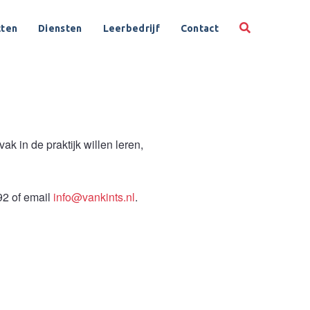
cten
Diensten
Leerbedrijf
Contact
ak in de praktijk willen leren,
92 of email
info@vankints.nl
.