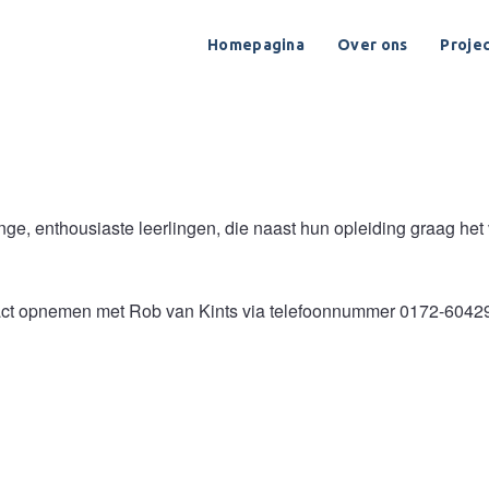
Homepagina
Over ons
Proje
onge, enthousiaste leerlingen, die naast hun opleiding graag het v
tact opnemen met Rob van Kints via telefoonnummer 0172-6042