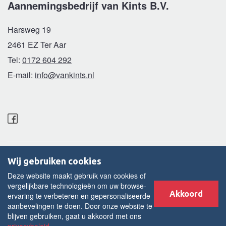
Aannemingsbedrijf van Kints B.V.
Harsweg 19
2461 EZ Ter Aar
Tel:
0172 604 292
E-mail:
info@vankints.nl
van Kints B.V © 2015 - 2026 |
Wij gebruiken cookies
Disclaimer
Deze website maakt gebruik van cookies of
Cookies
vergelijkbare technologieën om uw browse-
Akkoord
ervaring te verbeteren en gepersonaliseerde
Algemene voorwaarden
aanbevelingen te doen. Door onze website te
Privacy statement
blijven gebruiken, gaat u akkoord met ons