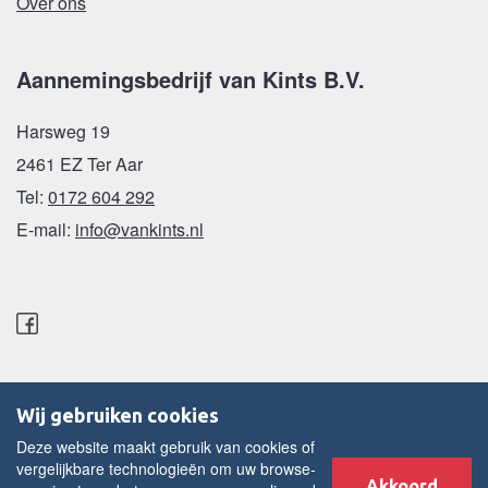
Over ons
Aannemingsbedrijf van Kints B.V.
Harsweg 19
2461 EZ Ter Aar
Tel:
0172 604 292
E-mail:
info@vankints.nl
van Kints B.V © 2015 - 2026 |
Wij gebruiken cookies
Disclaimer
Deze website maakt gebruik van cookies of
Cookies
vergelijkbare technologieën om uw browse-
Akkoord